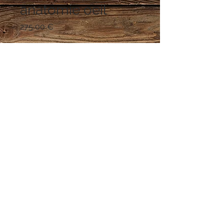
anatomie oeil
Prix
275,00 €
Rupture de stock
modéle de démonstration de l'oeil .
Ce modèle démontre la
représentation inverse de l'image
sur la rétine. Quand la rétine bouge,
la taille du globe oculaire se
modifie.
Le degré de courbure du cristallin
mou se modifie au contact de l'eau.
marque : KEBO Suéde