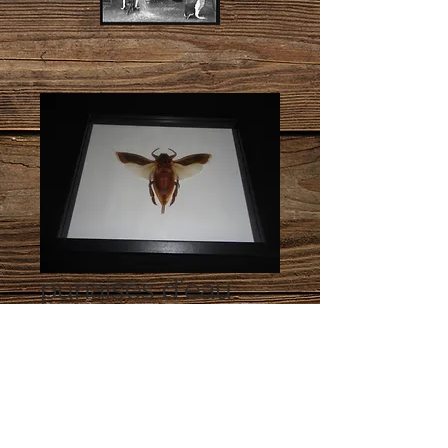
punaises d'eau
Prix
65,00 €
Rupture de stock
punaises d'eau géante du des îles